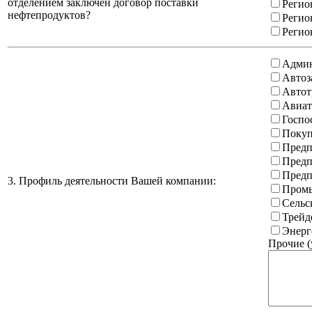
отделением заключен договор поставки
Регио
нефтепродуктов?
Регио
Регио
Админ
Автоз
Автот
Авиат
Госпо
Покуп
Предп
Предп
Предп
3. Профиль деятельности Вашей компании:
Промы
Сельс
Трейд
Энерг
Прочие (